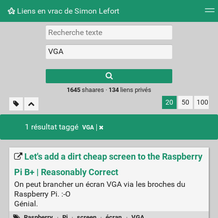
Liens en vrac de Simon Lefort
Nuage de tags
Mur d'images
Quotidien
Flux RS
Type 1 or more
characters for
results.
1645
shaares ·
134
liens privés
20
50
100
1 résultat taggé
VGA
Let's add a dirt cheap screen to the Raspberry
Pi B+ | Reasonably Correct
On peut brancher un écran VGA via les broches du
Raspberry Pi. :-O
Génial.
Raspberry
·
Pi
·
screen
·
écran
·
VGA