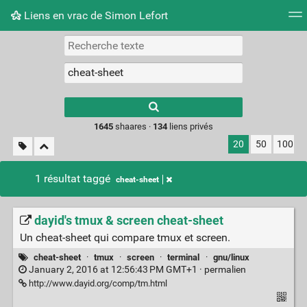
Liens en vrac de Simon Lefort
Nuage de tags
Mur d'images
Quotidien
Flux RS
Type 1 or more
characters for
results.
1645
shaares ·
134
liens privés
20
50
100
1 résultat taggé
cheat-sheet
dayid's tmux & screen cheat-sheet
Un cheat-sheet qui compare tmux et screen.
cheat-sheet
·
tmux
·
screen
·
terminal
·
gnu/linux
January 2, 2016 at 12:56:43 PM GMT+1 ·
permalien
http://www.dayid.org/comp/tm.html