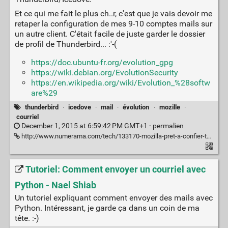
Et ce qui me fait le plus ch..r, c'est que je vais devoir me
retaper la configuration de mes 9-10 comptes mails sur
un autre client. C'était facile de juste garder le dossier
de profil de Thunderbird... :'-(
https://doc.ubuntu-fr.org/evolution_gpg
https://wiki.debian.org/EvolutionSecurity
https://en.wikipedia.org/wiki/Evolution_%28softw
are%29
thunderbird
·
icedove
·
mail
·
évolution
·
mozille
·
courriel
December 1, 2015 at 6:59:42 PM GMT+1 ·
permalien
http://www.numerama.com/tech/133170-mozilla-pret-a-confier-thunderbird-a-une-autre-organisation.html
Tutoriel: Comment envoyer un courriel avec
Python - Nael Shiab
Un tutoriel expliquant comment envoyer des mails avec
Python. Intéressant, je garde ça dans un coin de ma
tête. :-)