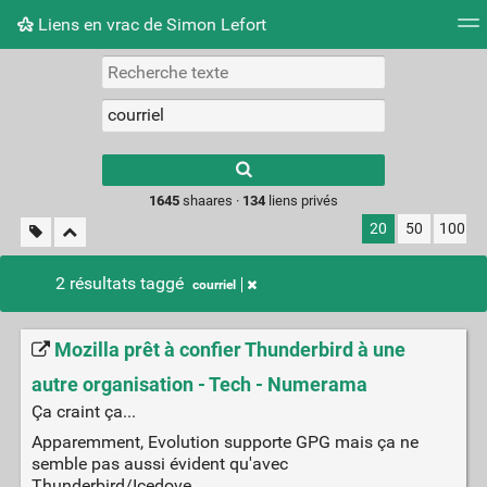
Liens en vrac de Simon Lefort
Nuage de tags
Mur d'images
Quotidien
Flux RS
Type 1 or more
characters for
results.
1645
shaares ·
134
liens privés
20
50
100
2 résultats taggé
courriel
Mozilla prêt à confier Thunderbird à une
autre organisation - Tech - Numerama
Ça craint ça...
Apparemment, Evolution supporte GPG mais ça ne
semble pas aussi évident qu'avec
Thunderbird/Icedove.