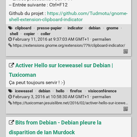
-- Entrée suivante : Ctrl+F12
Github du projet :
https://github.com/Tudmotu/gnome-
shell-extension-clipboard-indicator
clipboard
·
presse-papier
·
indicator
·
debian
·
gnome
·
shell
·
copier
·
coller
February 11, 2016 at 9:37:03 AM GMT+1 ·
permalien
https://extensions.gnome.org/extension/779/clipboard-indicator/
Activer Hello sur Iceweasel sur Debian |
Tuxicoman
Ça peut toujours servir ! :-)
iceweasel
·
debian
·
hello
·
firefox
·
visioconférence
February 3, 2016 at 10:58:30 AM GMT+1 ·
permalien
https://tuxicoman.jesuislibre.net/2016/02/activer-hello-sur-iceweasel-sur-debian.html
Bits from Debian - Debian pleure la
disparition de Ian Murdock