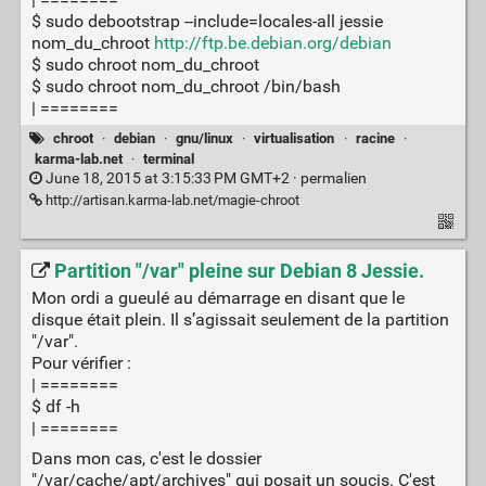
$ sudo debootstrap --include=locales-all jessie
nom_du_chroot
http://ftp.be.debian.org/debian
$ sudo chroot nom_du_chroot
$ sudo chroot nom_du_chroot /bin/bash
| ========
chroot
·
debian
·
gnu/linux
·
virtualisation
·
racine
·
karma-lab.net
·
terminal
June 18, 2015 at 3:15:33 PM GMT+2 ·
permalien
http://artisan.karma-lab.net/magie-chroot
Partition "/var" pleine sur Debian 8 Jessie.
Mon ordi a gueulé au démarrage en disant que le
disque était plein. Il s’agissait seulement de la partition
"/var".
Pour vérifier :
| ========
$ df -h
| ========
Dans mon cas, c'est le dossier
"/var/cache/apt/archives" qui posait un soucis. C'est