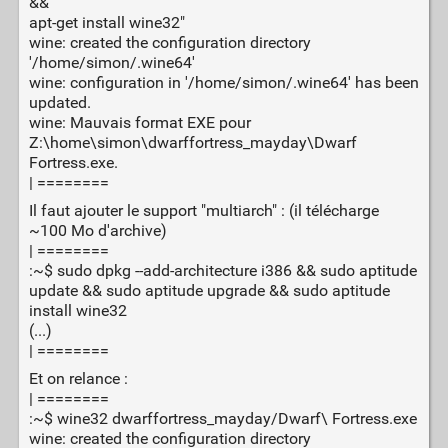
&&
apt-get install wine32"
wine: created the configuration directory
'/home/simon/.wine64'
wine: configuration in '/home/simon/.wine64' has been
updated.
wine: Mauvais format EXE pour
Z:\home\simon\dwarffortress_mayday\Dwarf
Fortress.exe.
| ========
Il faut ajouter le support "multiarch" : (il télécharge
~100 Mo d'archive)
| ========
:~$ sudo dpkg --add-architecture i386 && sudo aptitude
update && sudo aptitude upgrade && sudo aptitude
install wine32
(...)
| ========
Et on relance :
| ========
:~$ wine32 dwarffortress_mayday/Dwarf\ Fortress.exe
wine: created the configuration directory