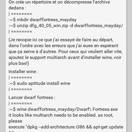
On crée un répertoire et on décompresse l'archive
dedans :
| ========
:~$ mkdir dwarffortress_mayday
:~$ unzip dfg_40_05_win.zip -d dwarffortress_mayday/
| ========
(Je recopie ici ce que j'ai essayé de faire au départ,
dans l'ordre avec les erreurs que j'ai eues en espérant
que ça serve à d'autres. Pour ceux qui veulent aller vite,
ajoutez le support multiarch avant d'installer wine, voir
plus bas!)
Installer wine :
| ========
:~$ sudo aptitude install wine
| ========
Lancer dwarf fortress :
| ========
:~$ wine dwarffortress_mayday/Dwarf\ Fortress.exe
it looks like multiarch needs to be enabled. as root,
please
execute "dpkg --add-architecture i386 && apt-get update