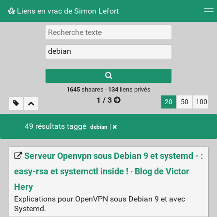
Liens en vrac de Simon Lefort
Nuage de tags
Mur d'images
Quotidien
Flux RS
Type 1 or more
characters for
results.
1645
shaares ·
134
liens privés
1 / 3
20
50
100
49 résultats taggé
debian
Serveur Openvpn sous Debian 9 et systemd - :
easy-rsa et systemctl inside ! · Blog de Victor
Hery
Explications pour OpenVPN sous Debian 9 et avec
Systemd.