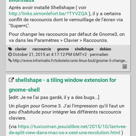
Informatix
Après avoir installé Shellshape ( voir
http://links.simonlefort.be/?TYVZQA
), il y a certains
conflit de raccourcis dont le verrouillage de l'écran via
"Super+L".
Pour changer les raccourcis par défaut de Gnome3, on
va dans les Paramètres > Clavier > Raccourcis.
clavier
·
raccourcis
·
gnome
·
shellshape
·
debian
October 21, 2015 at 4:17:12 PM GMT+2 ·
permalien
http://www.informatix.fr/tutoriels/unix-linux-bsd/gnome-3-changer-les-raccourcis-clavier-systemes-186
shellshape - a tiling window extension for
gnome-shell
[edit: Je ne l'ai pas gardé, il y a des bugs...]
Un plugin pour Gnome 3. J'ai l'impression qu'il faut un
peu d'habitude pour intégrer les différents raccourcis
claviers.
(via
https://tuxicoman.jesuislibre.net/2015/10/larrivee-
de-split-view-dans-mac-os-x-cest-une-revolution.html
)