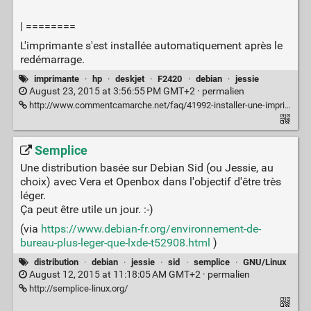
| ========
L'imprimante s'est installée automatiquement après le
redémarrage.
imprimante
·
hp
·
deskjet
·
F2420
·
debian
·
jessie
August 23, 2015 at 3:56:55 PM GMT+2 ·
permalien
http://www.commentcamarche.net/faq/41992-installer-une-imprimante-sous-linux
Semplice
Une distribution basée sur Debian Sid (ou Jessie, au
choix) avec Vera et Openbox dans l'objectif d'être très
léger.
Ça peut être utile un jour. :-)
(via
https://www.debian-fr.org/environnement-de-
bureau-plus-leger-que-lxde-t52908.html
)
distribution
·
debian
·
jessie
·
sid
·
semplice
·
GNU/Linux
August 12, 2015 at 11:18:05 AM GMT+2 ·
permalien
http://semplice-linux.org/