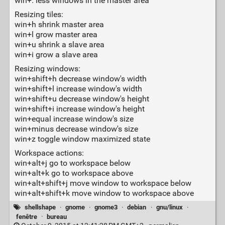
win+. less windows in the master area
Resizing tiles:
win+h shrink master area
win+l grow master area
win+u shrink a slave area
win+i grow a slave area
Resizing windows:
win+shift+h decrease window's width
win+shift+l increase window's width
win+shift+u decrease window's height
win+shift+i increase window's height
win+equal increase window's size
win+minus decrease window's size
win+z toggle window maximized state
Workspace actions:
win+alt+j go to workspace below
win+alt+k go to workspace above
win+alt+shift+j move window to workspace below
win+alt+shift+k move window to workspace above
shellshape
·
gnome
·
gnome3
·
debian
·
gnu/linux
·
fenêtre
·
bureau