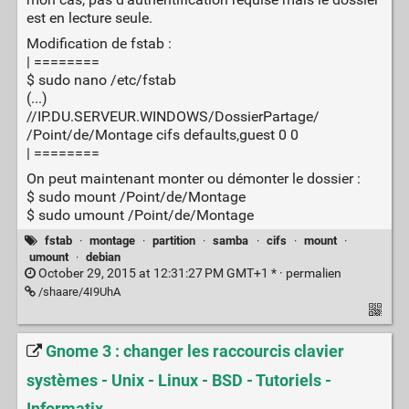
est en lecture seule.
Modification de fstab :
| ========
$ sudo nano /etc/fstab
(...)
//IP.DU.SERVEUR.WINDOWS/DossierPartage/
/Point/de/Montage cifs defaults,guest 0 0
| ========
On peut maintenant monter ou démonter le dossier :
$ sudo mount /Point/de/Montage
$ sudo umount /Point/de/Montage
fstab
·
montage
·
partition
·
samba
·
cifs
·
mount
·
umount
·
debian
October 29, 2015 at 12:31:27 PM GMT+1 * ·
permalien
/shaare/4I9UhA
Gnome 3 : changer les raccourcis clavier
systèmes - Unix - Linux - BSD - Tutoriels -