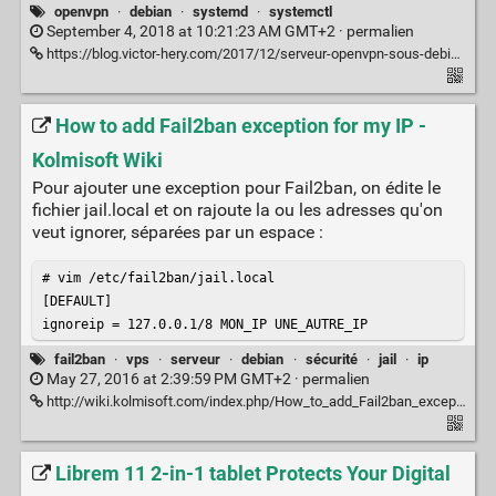
openvpn
·
debian
·
systemd
·
systemctl
September 4, 2018 at 10:21:23 AM GMT+2 ·
permalien
https://blog.victor-hery.com/2017/12/serveur-openvpn-sous-debian-9-et-systemd.html
How to add Fail2ban exception for my IP -
Kolmisoft Wiki
Pour ajouter une exception pour Fail2ban, on édite le
fichier jail.local et on rajoute la ou les adresses qu'on
veut ignorer, séparées par un espace :
# vim /etc/fail2ban/jail.local

[DEFAULT]

ignoreip = 127.0.0.1/8 MON_IP UNE_AUTRE_IP
fail2ban
·
vps
·
serveur
·
debian
·
sécurité
·
jail
·
ip
May 27, 2016 at 2:39:59 PM GMT+2 ·
permalien
http://wiki.kolmisoft.com/index.php/How_to_add_Fail2ban_exception_for_my_IP
Librem 11 2-in-1 tablet Protects Your Digital