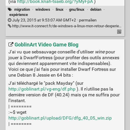
(via
http://book.knah-tsaeb.org/?yMyFpA
)
migration
·
windows
·
linux
·
gnu/linux
·
debian
·
expérience
July 23, 2015 at 9:53:07 AM GMT+2 ·
permalien
http://www.it-connect.fr/de-windows-a-linux-mon-retour-dexperience
GoblinArt Video Game Blog
J'ai vu que sebsauvage conseille d'utiliser
wine
pour
jouer à DwarfFortress (pour profiter des outils annexes
qui deviennent apparemment vite indispensables).
Voici ce que j'ai fais pour installer Dwarf Fortress sur
une Debian 8 Jessie en 64 bits :
J'ai téléchargé le "pack Mayday" (sur
http://goblinart.pl/vg-eng/df.php
). Il n'utilise pas la
dernière version de DF (40.24) mais ça me suffira pour
l'instant.
| ========
:~$ wget
http://goblinart.pl/upload/DFG/dfg_40_05_win.zip
| ========