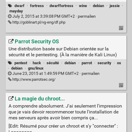
dwarf
·
fortress
·
dwarffortress
·
wine
·
debian
·
jessie
·
mayday
July 2, 2015 at 3:39:08 PM GMT+2 ·
permalien
http://goblinart.pl/vg-eng/df.php
Parrot Security OS
Une distribution basée sur Debian orientée sur la
sécurité et le pentesting. (À la manière de Kali Linux)
pentest
·
hack
·
sécuité
·
debian
·
parrot
·
security
·
os
·
debian
·
gnu/linux
June 23, 2015 at 1:49:59 PM GMT+2 ·
permalien
http://www.parrotsec.org/
La magie du chroot...
A comprendre absolument. J'ai seulement l'impression
que je vais devoir recommencer toute l'installation de
mes serveurs après avoir bien compris ça...
[Edit: Résumé pour créer un chroot et s'y "connecter" :
| ========