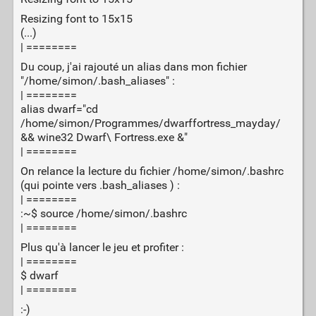
Resizing font to 15x15
(...)
| ========
Du coup, j'ai rajouté un alias dans mon fichier
"/home/simon/.bash_aliases" :
| ========
alias dwarf="cd
/home/simon/Programmes/dwarffortress_mayday/
&& wine32 Dwarf\ Fortress.exe &"
| ========
On relance la lecture du fichier /home/simon/.bashrc
(qui pointe vers .bash_aliases ) :
| ========
:~$ source /home/simon/.bashrc
| ========
Plus qu'à lancer le jeu et profiter :
| ========
$ dwarf
| ========
:-)