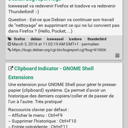
Iceweasel va redevenir Firefox et Icedove va redevenir
Thunderbird! :-)
Question : Est-ce que Debian va continuer son travail
de "nettoyage" en supprimant ce qui ne lui convient pas
dans Firefox ? (Hello, Pocket, ...)
firefox
·
debian
·
iceweasel
·
icedove
·
thunderbird
March 3, 2016 at 11:02:19 AM GMT+1 ·
permalien
https://bugs.debian.org/cgi-bin/bugreport.cgi?bug=815006
Clipboard Indicator - GNOME Shell
Extensions
Une extension pour GNOME Shell pour gérer le presse-
papier (clipboard) système. Ça permet d'avoir un
historique des derniers copiers/coller et de passer de
l'un à l'autre. Très pratique!
Raccourcis clavier par défaut :
-- Afficher le menu : Ctrl+F9
-- Supprimer l'historique : Ctrl+F10
-- Entrée précédente : Ctrl+F11