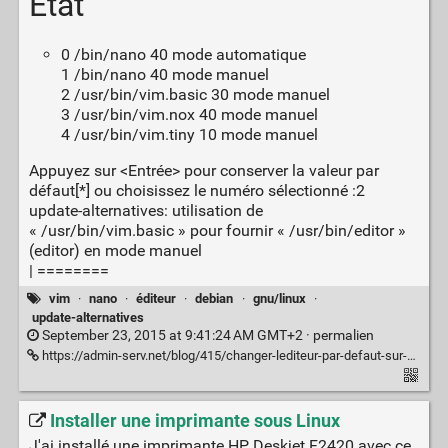
État
0 /bin/nano 40 mode automatique
1 /bin/nano 40 mode manuel
2 /usr/bin/vim.basic 30 mode manuel
3 /usr/bin/vim.nox 40 mode manuel
4 /usr/bin/vim.tiny 10 mode manuel
Appuyez sur <Entrée> pour conserver la valeur par
défaut[*] ou choisissez le numéro sélectionné :2
update-alternatives: utilisation de
« /usr/bin/vim.basic » pour fournir « /usr/bin/editor »
(editor) en mode manuel
| ========
vim
·
nano
·
éditeur
·
debian
·
gnu/linux
·
update-alternatives
September 23, 2015 at 9:41:24 AM GMT+2 ·
permalien
https://admin-serv.net/blog/415/changer-lediteur-par-defaut-sur-debian/
Installer une imprimante sous Linux
J'ai installé une imprimante HP Deskjet F2420 avec ce