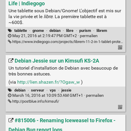
Life | Indiegogo
Une tablette sous Debian/Gnome! L'objectif est mis sur
la vie privée et le
libre
. La première tablette est à
~600$.
tablette
·
gnome
·
debian
·
libre
·
purism
·
librem
May 21, 2016 at 2:19:47 PM GMT+2 ·
permalien
https://www.indiegogo.com/projects/librem-11-2-in-1-tablet-protects-your-digital-life#/
Debian Jessie sur un Kimsufi KS-2A
Un tutoriel d'installation de Debian avec beaucoup de
très bonnes astuces.
(via
http://lien.shazen.fr/?Ogaw_w
)
debian
·
serveur
·
vps
·
jessie
March 16, 2016 at 10:09:53 AM GMT+1 ·
permalien
http://postblue.info/kimsufi/
#815006 - Renaming Iceweasel to Firefox -
Debian Bug report logs