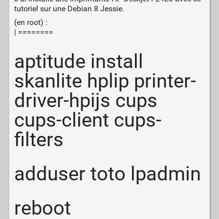
tutoriel sur une Debian 8 Jessie.
(en root) :
| ========
aptitude install
skanlite hplip printer-
driver-hpijs cups
cups-client cups-
filters
adduser toto lpadmin
reboot