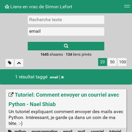
Liens en vrac de Simon Lefort
Nuage de tags
Mur d'images
Quotidien
Flux RS
Type 1 or more
characters for
results.
1645
shaares ·
134
liens privés
20
50
100
1 résultat taggé
email
Tutoriel: Comment envoyer un courriel avec
Python - Nael Shiab
Un tutoriel expliquant comment envoyer des mails avec
Python. Intéressant, je garde ça dans un coin de ma
tête. :-)
python
·
programmation
·
email
·
mail
·
courriel
·
tutoriel