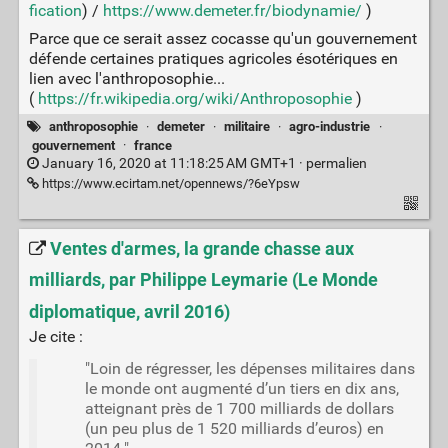
fication
) /
https://www.demeter.fr/biodynamie/
)
Parce que ce serait assez cocasse qu'un gouvernement
défende certaines pratiques agricoles ésotériques en
lien avec l'anthroposophie...
(
https://fr.wikipedia.org/wiki/Anthroposophie
)
anthroposophie
·
demeter
·
militaire
·
agro-industrie
·
gouvernement
·
france
January 16, 2020 at 11:18:25 AM GMT+1 ·
permalien
https://www.ecirtam.net/opennews/?6eYpsw
Ventes d'armes, la grande chasse aux
milliards, par Philippe Leymarie (Le Monde
diplomatique, avril 2016)
Je cite :
"Loin de régresser, les dépenses militaires dans
le monde ont augmenté d’un tiers en dix ans,
atteignant près de 1 700 milliards de dollars
(un peu plus de 1 520 milliards d’euros) en