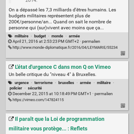
2014."
On a dépassé les 7,3 milliards d'êtres humains. Les
budgets militaires représentent plus de
200€/personne/an... Quand on sait le nombre de
personne qui (sur)vivent avec moins que ça...
militaire
·
budget
·
monde
·
armée
April 21, 2016 at 2:53:23 PM GMT+2 ·
permalien
http://www.monde-diplomatique.fr/2016/04/LEYMARIE/55234
L'état d'urgence C dans mon Q on Vimeo
Un belle critique du "niveau 4" à Bruxelles.
urgence
·
terrorisme
·
bruxelles
·
armée
·
militaire
·
policier
·
sécurité
December 22, 2015 at 10:18:49 PM GMT+1 ·
permalien
https://vimeo.com/147824115
Il paraît que la Loi de programmation
militaire vous protège... : Reflets