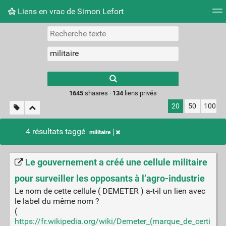
Liens en vrac de Simon Lefort
Nuage de tags
Mur d'images
Quotidien
Flux RS
Type 1 or more
characters for
results.
1645
shaares ·
134
liens privés
20
50
100
4 résultats taggé
militaire
Le gouvernement a créé une cellule militaire
pour surveiller les opposants à l’agro-industrie
Le nom de cette cellule ( DEMETER ) a-t-il un lien avec
le label du même nom ?
(
https://fr.wikipedia.org/wiki/Demeter_(marque_de_certi