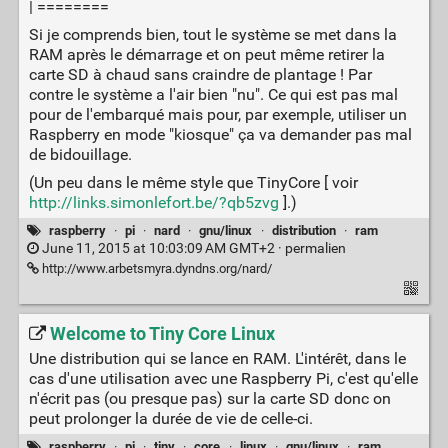
| ========
Si je comprends bien, tout le système se met dans la
RAM après le démarrage et on peut même retirer la
carte SD à chaud sans craindre de plantage ! Par
contre le système a l'air bien "nu". Ce qui est pas mal
pour de l'embarqué mais pour, par exemple, utiliser un
Raspberry en mode "kiosque" ça va demander pas mal
de bidouillage.
(Un peu dans le même style que TinyCore [ voir
http://links.simonlefort.be/?qb5zvg
].)
raspberry
·
pi
·
nard
·
gnu/linux
·
distribution
·
ram
June 11, 2015 at 10:03:09 AM GMT+2 ·
permalien
http://www.arbetsmyra.dyndns.org/nard/
Welcome to Tiny Core Linux
Une distribution qui se lance en RAM. L'intérêt, dans le
cas d'une utilisation avec une Raspberry Pi, c'est qu'elle
n'écrit pas (ou presque pas) sur la carte SD donc on
peut prolonger la durée de vie de celle-ci.
raspberry
·
pi
·
tiny
·
core
·
linux
·
gnu/linux
·
ram