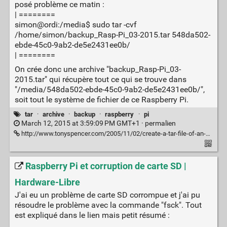
posé problème ce matin :
| ========
simon@ordi:/media$ sudo tar -cvf
/home/simon/backup_Rasp-Pi_03-2015.tar 548da502-
ebde-45c0-9ab2-de5e2431ee0b/
| ========
On crée donc une archive "backup_Rasp-Pi_03-
2015.tar" qui récupère tout ce qui se trouve dans
"/media/548da502-ebde-45c0-9ab2-de5e2431ee0b/",
soit tout le système de fichier de ce Raspberry Pi.
tar
·
archive
·
backup
·
raspberry
·
pi
March 12, 2015 at 3:59:09 PM GMT+1 ·
permalien
http://www.tonyspencer.com/2005/11/02/create-a-tar-file-of-an-entire-directory-and-its-sub-directories/
Raspberry Pi et corruption de carte SD |
Hardware-Libre
J'ai eu un problème de carte SD corrompue et j'ai pu
résoudre le problème avec la commande "fsck". Tout
est expliqué dans le lien mais petit résumé :