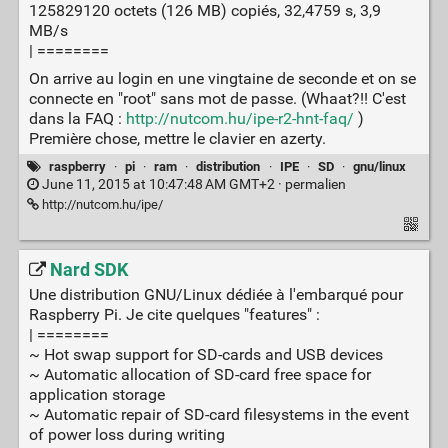
125829120 octets (126 MB) copiés, 32,4759 s, 3,9
MB/s
| ========
On arrive au login en une vingtaine de seconde et on se
connecte en "root" sans mot de passe. (Whaat?!! C'est
dans la FAQ :
http://nutcom.hu/ipe-r2-hnt-faq/
)
Première chose, mettre le clavier en azerty.
raspberry
·
pi
·
ram
·
distribution
·
IPE
·
SD
·
gnu/linux
June 11, 2015 at 10:47:48 AM GMT+2 ·
permalien
http://nutcom.hu/ipe/
Nard SDK
Une distribution GNU/Linux dédiée à l'embarqué pour
Raspberry Pi. Je cite quelques "features" :
| ========
~ Hot swap support for SD-cards and USB devices
~ Automatic allocation of SD-card free space for
application storage
~ Automatic repair of SD-card filesystems in the event
of power loss during writing