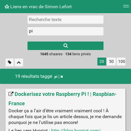
Liens en vrac de Simon Lefort
Nuage de tags
Mur d'images
Quotidien
Flux RS
Type 1 or more
characters for
results.
1645
shaares ·
134
liens privés
20
50
100
19 résultats taggé
pi
Dockerisez votre Raspberry Pi ! | Raspbian-
France
Docker ça a l'air d'être vraiment vraiment cool ! À
chaque fois que je lis un article dessus, je me demande
pourquoi je ne l'utilise pas encore!
Le lien vers Hypriot :
http://blog.hypriot.com/