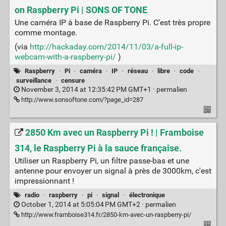
on Raspberry Pi | SONS OF TONE
Une caméra IP à base de Raspberry Pi. C'est très propre
comme montage.
(via
http://hackaday.com/2014/11/03/a-full-ip-
webcam-with-a-raspberry-pi/
)
Raspberry
·
Pi
·
caméra
·
IP
·
réseau
·
libre
·
code
·
surveillance
·
censure
November 3, 2014 at 12:35:42 PM GMT+1 ·
permalien
http://www.sonsoftone.com/?page_id=287
2850 Km avec un Raspberry Pi ! | Framboise
314, le Raspberry Pi à la sauce française.
Utiliser un Raspberry Pi, un filtre passe-bas et une
antenne pour envoyer un signal à près de 3000km, c'est
impressionnant !
radio
·
raspberry
·
pi
·
signal
·
électronique
October 1, 2014 at 5:05:04 PM GMT+2 ·
permalien
http://www.framboise314.fr/2850-km-avec-un-raspberry-pi/