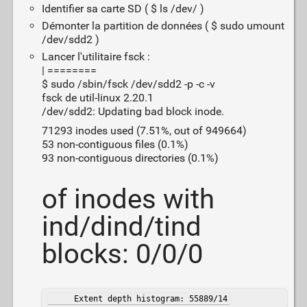
Identifier sa carte SD ( $ ls /dev/ )
Démonter la partition de données ( $ sudo umount
/dev/sdd2 )
Lancer l'utilitaire fsck :
| ========
$ sudo /sbin/fsck /dev/sdd2 -p -c -v
fsck de util-linux 2.20.1
/dev/sdd2: Updating bad block inode.
71293 inodes used (7.51%, out of 949664)
53 non-contiguous files (0.1%)
93 non-contiguous directories (0.1%)
of inodes with
ind/dind/tind
blocks: 0/0/0
     Extent depth histogram: 55889/14