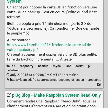
System
Un script pour copier la carte SD en fonction vers une
carte SD de backup. Test en cours, j'édite quand c'est
terminé.
[Edit: La copie a pris 14min chez moi (carte SD de
16Go mais peu remplie). Ça fonctionne. Que demande
le peuple ? :-)
Autre source :
http://www.framboise314.fr/clonez-la-carte-sd-de-
votre-raspberry-pi/
On peut apparemment copier vers une SD plus petite,
faire du backup incrémental, ... À tester.
sd
·
raspberry
·
backup
·
rsync
·
lsof
·
script
·
pi
·
adafruit
July 2, 2015 at 4:09:06 PM GMT+2 ·
permalien
https://learn.adafruit.com/adafruit-raspberry-pi-lesson-1-preparing-and-sd-card-for-your-raspberry-pi/make-a-backup-image
pi3g Blog - Make Raspbian System Read-Only
Comment rendre une Raspbian "Read-Only". Tous les
changements s'écrivent en RAM et on ne craint donc