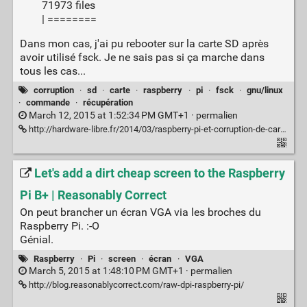
71973 files
| ========
Dans mon cas, j'ai pu rebooter sur la carte SD après
avoir utilisé fsck. Je ne sais pas si ça marche dans
tous les cas...
corruption
·
sd
·
carte
·
raspberry
·
pi
·
fsck
·
gnu/linux
·
commande
·
récupération
March 12, 2015 at 1:52:34 PM GMT+1 ·
permalien
http://hardware-libre.fr/2014/03/raspberry-pi-et-corruption-de-carte-sd/
Let's add a dirt cheap screen to the Raspberry
Pi B+ | Reasonably Correct
On peut brancher un écran VGA via les broches du
Raspberry Pi. :-O
Génial.
Raspberry
·
Pi
·
screen
·
écran
·
VGA
March 5, 2015 at 1:48:10 PM GMT+1 ·
permalien
http://blog.reasonablycorrect.com/raw-dpi-raspberry-pi/