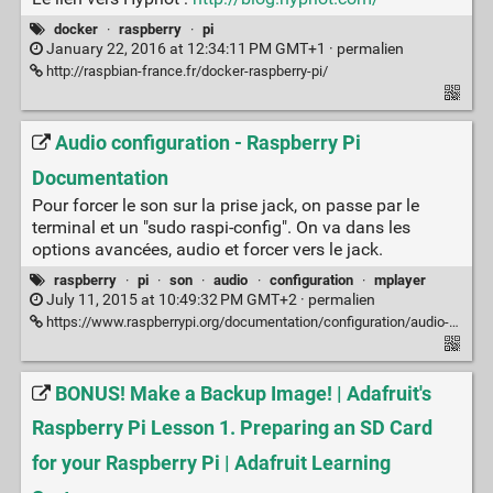
docker
·
raspberry
·
pi
January 22, 2016 at 12:34:11 PM GMT+1 ·
permalien
http://raspbian-france.fr/docker-raspberry-pi/
Audio configuration - Raspberry Pi
Documentation
Pour forcer le son sur la prise jack, on passe par le
terminal et un "sudo raspi-config". On va dans les
options avancées, audio et forcer vers le jack.
raspberry
·
pi
·
son
·
audio
·
configuration
·
mplayer
July 11, 2015 at 10:49:32 PM GMT+2 ·
permalien
https://www.raspberrypi.org/documentation/configuration/audio-config.md
BONUS! Make a Backup Image! | Adafruit's
Raspberry Pi Lesson 1. Preparing an SD Card
for your Raspberry Pi | Adafruit Learning