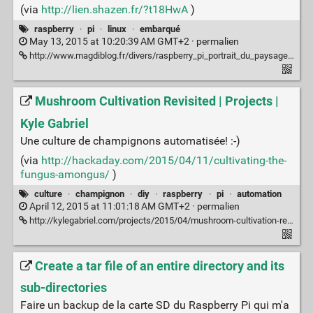
(via
http://lien.shazen.fr/?t18HwA
)
raspberry
·
pi
·
linux
·
embarqué
May 13, 2015 at 10:20:39 AM GMT+2 ·
permalien
http://www.magdiblog.fr/divers/raspberry_pi_portrait_du_paysage_francais/
Mushroom Cultivation Revisited | Projects |
Kyle Gabriel
Une culture de champignons automatisée! :-)
(via
http://hackaday.com/2015/04/11/cultivating-the-
fungus-amongus/
)
culture
·
champignon
·
diy
·
raspberry
·
pi
·
automation
April 12, 2015 at 11:01:18 AM GMT+2 ·
permalien
http://kylegabriel.com/projects/2015/04/mushroom-cultivation-revisited.html
Create a tar file of an entire directory and its
sub-directories
Faire un backup de la carte SD du Raspberry Pi qui m'a