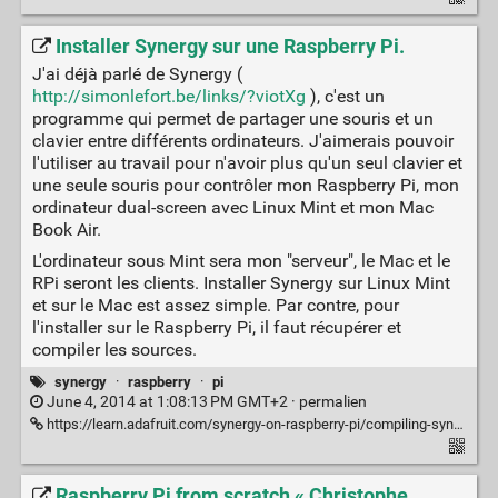
Installer Synergy sur une Raspberry Pi.
J'ai déjà parlé de Synergy (
http://simonlefort.be/links/?viotXg
), c'est un
programme qui permet de partager une souris et un
clavier entre différents ordinateurs. J'aimerais pouvoir
l'utiliser au travail pour n'avoir plus qu'un seul clavier et
une seule souris pour contrôler mon Raspberry Pi, mon
ordinateur dual-screen avec Linux Mint et mon Mac
Book Air.
L'ordinateur sous Mint sera mon "serveur", le Mac et le
RPi seront les clients. Installer Synergy sur Linux Mint
et sur le Mac est assez simple. Par contre, pour
l'installer sur le Raspberry Pi, il faut récupérer et
compiler les sources.
synergy
·
raspberry
·
pi
June 4, 2014 at 1:08:13 PM GMT+2 ·
permalien
https://learn.adafruit.com/synergy-on-raspberry-pi/compiling-synergy-for-raspbian
Raspberry Pi from scratch « Christophe