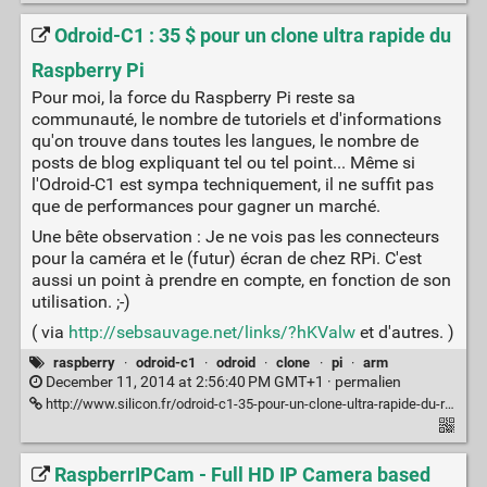
Odroid-C1 : 35 $ pour un clone ultra rapide du
Raspberry Pi
Pour moi, la force du Raspberry Pi reste sa
communauté, le nombre de tutoriels et d'informations
qu'on trouve dans toutes les langues, le nombre de
posts de blog expliquant tel ou tel point... Même si
l'Odroid-C1 est sympa techniquement, il ne suffit pas
que de performances pour gagner un marché.
Une bête observation : Je ne vois pas les connecteurs
pour la caméra et le (futur) écran de chez RPi. C'est
aussi un point à prendre en compte, en fonction de son
utilisation. ;-)
( via
http://sebsauvage.net/links/?hKValw
et d'autres. )
raspberry
·
odroid-c1
·
odroid
·
clone
·
pi
·
arm
December 11, 2014 at 2:56:40 PM GMT+1 ·
permalien
http://www.silicon.fr/odroid-c1-35-pour-un-clone-ultra-rapide-du-raspberry-pi-103983.html
RaspberrIPCam - Full HD IP Camera based