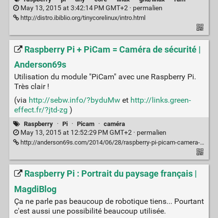
May 13, 2015 at 3:42:14 PM GMT+2 ·
permalien
http://distro.ibiblio.org/tinycorelinux/intro.html
Raspberry Pi + PiCam = Caméra de sécurité |
Anderson69s
Utilisation du module "PiCam" avec une Raspberry Pi.
Très clair !
(via
http://sebw.info/?byduMw
et
http://links.green-
effect.fr/?jtd-zg
)
Raspberry
·
Pi
·
Picam
·
caméra
May 13, 2015 at 12:52:29 PM GMT+2 ·
permalien
http://anderson69s.com/2014/06/28/raspberry-pi-picam-camera-de-securite/
Raspberry Pi : Portrait du paysage français |
MagdiBlog
Ça ne parle pas beaucoup de robotique tiens... Pourtant
c'est aussi une possibilité beaucoup utilisée.