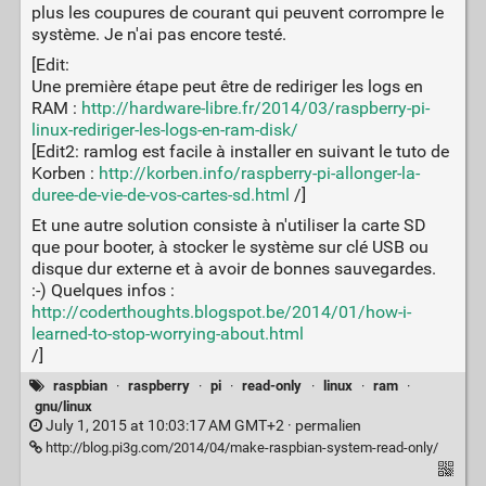
plus les coupures de courant qui peuvent corrompre le
système. Je n'ai pas encore testé.
[Edit:
Une première étape peut être de rediriger les logs en
RAM :
http://hardware-libre.fr/2014/03/raspberry-pi-
linux-rediriger-les-logs-en-ram-disk/
[Edit2: ramlog est facile à installer en suivant le tuto de
Korben :
http://korben.info/raspberry-pi-allonger-la-
duree-de-vie-de-vos-cartes-sd.html
/]
Et une autre solution consiste à n'utiliser la carte SD
que pour booter, à stocker le système sur clé USB ou
disque dur externe et à avoir de bonnes sauvegardes.
:-) Quelques infos :
http://coderthoughts.blogspot.be/2014/01/how-i-
learned-to-stop-worrying-about.html
/]
raspbian
·
raspberry
·
pi
·
read-only
·
linux
·
ram
·
gnu/linux
July 1, 2015 at 10:03:17 AM GMT+2 ·
permalien
http://blog.pi3g.com/2014/04/make-raspbian-system-read-only/