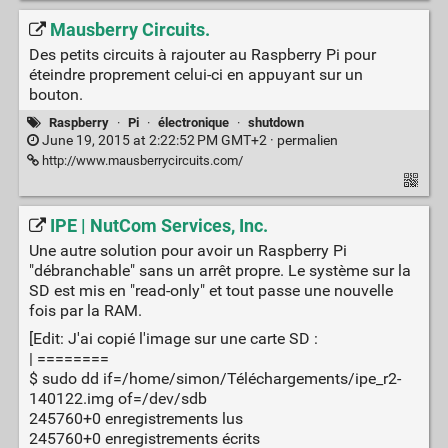
Mausberry Circuits.
Des petits circuits à rajouter au Raspberry Pi pour
éteindre proprement celui-ci en appuyant sur un
bouton.
Raspberry
·
Pi
·
électronique
·
shutdown
June 19, 2015 at 2:22:52 PM GMT+2 ·
permalien
http://www.mausberrycircuits.com/
IPE | NutCom Services, Inc.
Une autre solution pour avoir un Raspberry Pi
"débranchable" sans un arrêt propre. Le système sur la
SD est mis en "read-only" et tout passe une nouvelle
fois par la RAM.
[Edit: J'ai copié l'image sur une carte SD :
| ========
$ sudo dd if=/home/simon/Téléchargements/ipe_r2-
140122.img of=/dev/sdb
245760+0 enregistrements lus
245760+0 enregistrements écrits