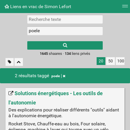
Liens en vrac de Simon Lefort
Nuage de tags
Mur d'images
Quotidien
Flux RS
Type 1 or more
characters for
results.
1645
shaares ·
134
liens privés
20
50
100
2 résultats taggé
poele
Solutions énergétiques - Les outils de
l'autonomie
Des explications pour réaliser différents "outils" aidant
à l'autonomie énergétique.
Rocket Stove, Chauffe-eau au bois, Four solaire,
éolienne, machine à laver qui tourne avec un vélo, ...