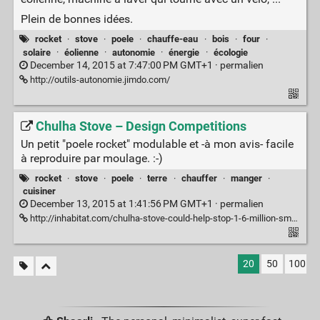
Plein de bonnes idées.
rocket
·
stove
·
poele
·
chauffe-eau
·
bois
·
four
·
solaire
·
éolienne
·
autonomie
·
énergie
·
écologie
December 14, 2015 at 7:47:00 PM GMT+1 ·
permalien
http://outils-autonomie.jimdo.com/
Chulha Stove – Design Competitions
Un petit "poele rocket" modulable et -à mon avis- facile
à reproduire par moulage. :-)
rocket
·
stove
·
poele
·
terre
·
chauffer
·
manger
·
cuisiner
December 13, 2015 at 1:41:56 PM GMT+1 ·
permalien
http://inhabitat.com/chulha-stove-could-help-stop-1-6-million-smoke-inhalation-deaths/chulha-stove-8/
20
50
100