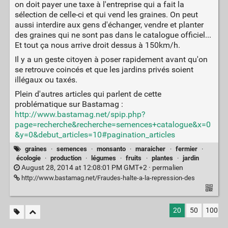
on doit payer une taxe à l'entreprise qui a fait la
sélection de celle-ci et qui vend les graines. On peut
aussi interdire aux gens d'échanger, vendre et planter
des graines qui ne sont pas dans le catalogue officiel...
Et tout ça nous arrive droit dessus à 150km/h.
Il y a un geste citoyen à poser rapidement avant qu'on
se retrouve coincés et que les jardins privés soient
illégaux ou taxés.
Plein d'autres articles qui parlent de cette
problématique sur Bastamag :
http://www.bastamag.net/spip.php?
page=recherche&recherche=semences+catalogue&x=0
&y=0&debut_articles=10#pagination_articles
graines
·
semences
·
monsanto
·
maraicher
·
fermier
·
écologie
·
production
·
légumes
·
fruits
·
plantes
·
jardin
August 28, 2014 at 12:08:01 PM GMT+2 ·
permalien
http://www.bastamag.net/Fraudes-halte-a-la-repression-des
20
50
100