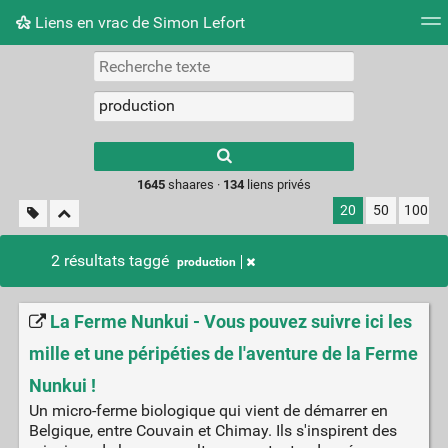
Liens en vrac de Simon Lefort
Nuage de tags
Mur d'images
Quotidien
Flux RS
Type 1 or more
characters for
results.
1645
shaares ·
134
liens privés
20
50
100
2 résultats taggé
production
La Ferme Nunkui - Vous pouvez suivre ici les
mille et une péripéties de l'aventure de la Ferme
Nunkui !
Un micro-ferme biologique qui vient de démarrer en
Belgique, entre Couvain et Chimay. Ils s'inspirent des