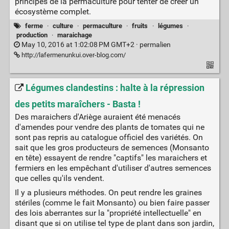
principes de la permaculture pour tenter de créer un
écosystème complet.
ferme
·
culture
·
permaculture
·
fruits
·
légumes
·
production
·
maraichage
May 10, 2016 at 1:02:08 PM GMT+2 ·
permalien
http://lafermenunkui.over-blog.com/
Légumes clandestins : halte à la répression
des petits maraîchers - Basta !
Des maraichers d'Ariège auraient été menacés
d'amendes pour vendre des plants de tomates qui ne
sont pas repris au catalogue officiel des variétés. On
sait que les gros producteurs de semences (Monsanto
en tête) essayent de rendre "captifs" les maraichers et
fermiers en les empêchant d'utiliser d'autres semences
que celles qu'ils vendent.
Il y a plusieurs méthodes. On peut rendre les graines
stériles (comme le fait Monsanto) ou bien faire passer
des lois aberrantes sur la "propriété intellectuelle" en
disant que si on utilise tel type de plant dans son jardin,