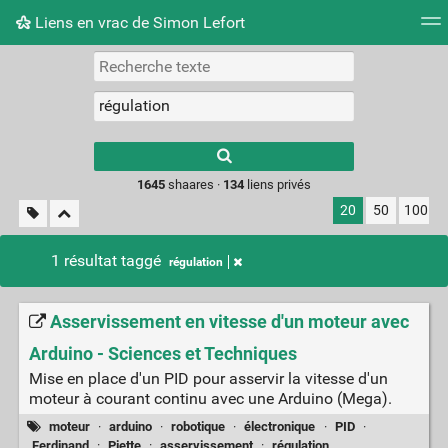
Liens en vrac de Simon Lefort
Nuage de tags
Mur d'images
Quotidien
Flux RS
Type 1 or more
characters for
results.
1645
shaares ·
134
liens privés
20
50
100
1 résultat taggé
régulation
Asservissement en vitesse d'un moteur avec
Arduino - Sciences et Techniques
Mise en place d'un PID pour asservir la vitesse d'un
moteur à courant continu avec une Arduino (Mega).
moteur
·
arduino
·
robotique
·
électronique
·
PID
·
Ferdinand
·
Piette
·
asservissement
·
régulation