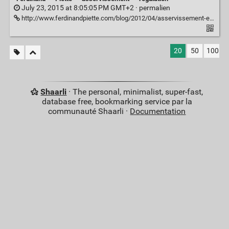
July 23, 2015 at 8:05:05 PM GMT+2 ·
permalien
http://www.ferdinandpiette.com/blog/2012/04/asservissement-en-vitesse-dun-moteur-avec-arduino/
20
50
100
Shaarli
· The personal, minimalist, super-fast,
database free, bookmarking service par la
communauté Shaarli ·
Documentation