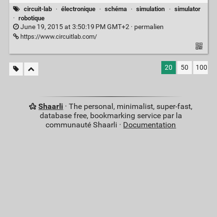
circuit-lab
·
électronique
·
schéma
·
simulation
·
simulator
·
robotique
June 19, 2015 at 3:50:19 PM GMT+2 ·
permalien
https://www.circuitlab.com/
20
50
100
Shaarli
· The personal, minimalist, super-fast,
database free, bookmarking service par la
communauté Shaarli ·
Documentation