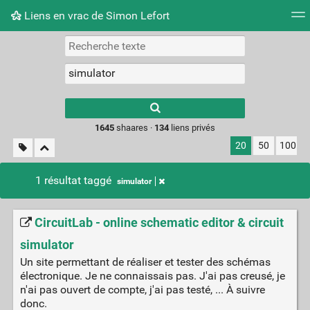
Liens en vrac de Simon Lefort
Nuage de tags
Mur d'images
Quotidien
Flux RS
Type 1 or more
characters for
results.
1645
shaares ·
134
liens privés
20
50
100
1 résultat taggé
simulator
CircuitLab - online schematic editor & circuit
simulator
Un site permettant de réaliser et tester des schémas
électronique. Je ne connaissais pas. J'ai pas creusé, je
n'ai pas ouvert de compte, j'ai pas testé, ... À suivre
donc.