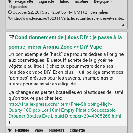
e-cigarette
·
cigarette
·
tabac
·
nicotine
·
Belgique
·
législation
October 22, 2015 at 12:59:55 PM GMT+2 ·
permalien
http://www.lesoir.be/1023447/article/actualite/sciences-et-sante/2015-10-22/conseil-superieur-sante-reconnait-cigarette-electronique-comme-utile
Conditionnement de juices DiY : je passe à la
pompe, merci Aroma Zone >> DiY Vape
Un bon exemple de "hack" de produits dédiés à l'origine
aux cosmétiques. Bluetouff achète de la glycérine
végétale au litre (!!) chez eux pour mettre dans ses
liquides de vape DIY. Et en plus, il utilise également des
"pompes" prévues pour les savons, shampoings et
autres pour se servir en e-liquide.
Ça change des petites bouteilles en plastiques de 10ml
qu'on trouve pas cher (ex:
http://fr.aliexpress.com/item/Free-Shipping-High-
Quaity-100-pcs-Lot-10ml-Empty-Plastic-Squeezable-
Dropper-Bottles-Eye-Liquid-Dropper/2044905268.html
).
e-liquide
·
vape
·
bluetouff
·
cigarette