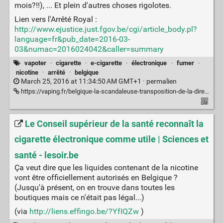
mois?!!), ... Et plein d'autres choses rigolotes.
Lien vers l'Arrêté Royal :
http://www.ejustice.just.fgov.be/cgi/article_body.pl?
language=fr&pub_date=2016-03-
03&numac=2016024042&caller=summary
vapoter
·
cigarette
·
e-cigarette
·
électronique
·
fumer
·
nicotine
·
arrêté
·
belgique
March 25, 2016 at 11:34:50 AM GMT+1 ·
permalien
https://vaping.fr/belgique-la-scandaleuse-transposition-de-la-directive-sur-les-produits-du-tabac/
Le Conseil supérieur de la santé reconnaît la
cigarette électronique comme utile | Sciences et
santé - lesoir.be
Ça veut dire que les liquides contenant de la nicotine
vont être officiellement autorisés en Belgique ?
(Jusqu'à présent, on en trouve dans toutes les
boutiques mais ce n'était pas légal...)
(via
http://liens.effingo.be/?YfIQZw
)