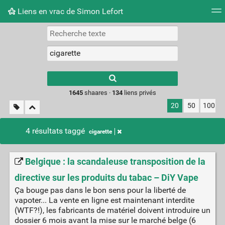
Liens en vrac de Simon Lefort
Nuage de tags
Mur d'images
Quotidien
Flux RS
Type 1 or more
characters for
results.
1645
shaares ·
134
liens privés
20
50
100
4 résultats taggé
cigarette
Belgique : la scandaleuse transposition de la
directive sur les produits du tabac – DiY Vape
Ça bouge pas dans le bon sens pour la liberté de
vapoter... La vente en ligne est maintenant interdite
(WTF?!), les fabricants de matériel doivent introduire un
dossier 6 mois avant la mise sur le marché belge (6