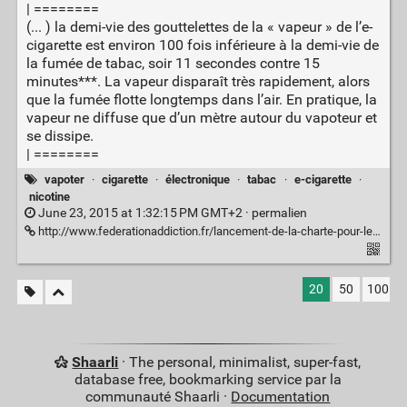
| ========
(... ) la demi-vie des gouttelettes de la « vapeur » de l’e-
cigarette est environ 100 fois inférieure à la demi-vie de
la fumée de tabac, soir 11 secondes contre 15
minutes***. La vapeur disparaît très rapidement, alors
que la fumée flotte longtemps dans l’air. En pratique, la
vapeur ne diffuse que d’un mètre autour du vapoteur et
se dissipe.
| ========
vapoter
·
cigarette
·
électronique
·
tabac
·
e-cigarette
·
nicotine
June 23, 2015 at 1:32:15 PM GMT+2 ·
permalien
http://www.federationaddiction.fr/lancement-de-la-charte-pour-le-bon-usage-de-la-vap/
20
50
100
Shaarli
· The personal, minimalist, super-fast,
database free, bookmarking service par la
communauté Shaarli ·
Documentation