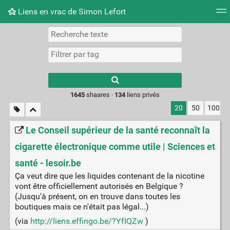
Liens en vrac de Simon Lefort
Nuage de tags
Mur d'images
Quotidien
Flux RS
Type 1 or more
characters for
results.
1645
shaares ·
134
liens privés
20
50
100
Le Conseil supérieur de la santé reconnaît la
cigarette électronique comme utile | Sciences et
santé - lesoir.be
Ça veut dire que les liquides contenant de la nicotine
vont être officiellement autorisés en Belgique ?
(Jusqu'à présent, on en trouve dans toutes les
boutiques mais ce n'était pas légal...)
(via
http://liens.effingo.be/?YfIQZw
)