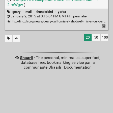
2lmWgw
)
geary
·
mail
·
thunderbird
·
yorba
January 2, 2015 at 3:16:04 PM GMT+1 ·
permalien
http://linuxfr.org/news/geary-california-et-shotwell-mis-a-jour-par-yorba
20
50
100
Shaarli
· The personal, minimalist, super-fast,
database free, bookmarking service par la
communauté Shaarli ·
Documentation