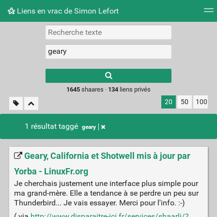
Liens en vrac de Simon Lefort
Nuage de tags
Mur d'images
Quotidien
Flux RS
Type 1 or more
characters for
results.
1645
shaares ·
134
liens privés
20
50
100
1 résultat taggé
geary
Geary, California et Shotwell mis à jour par
Yorba - LinuxFr.org
Je cherchais justement une interface plus simple pour
ma grand-mère. Elle a tendance à se perdre un peu sur
Thunderbird... Je vais essayer. Merci pour l'info. :-)
( via
http://www.disparaitre-ici.fr/services/shaarli/?