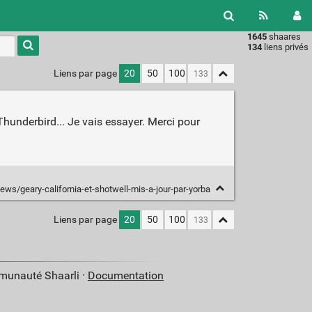
1645
shaares
Type 1 or
134
liens privés
more
characters
Liens par page
20
50
100
for
results.
hunderbird... Je vais essayer. Merci pour
/news/geary-california-et-shotwell-mis-a-jour-par-yorba
Liens par page
20
50
100
mmunauté Shaarli ·
Documentation