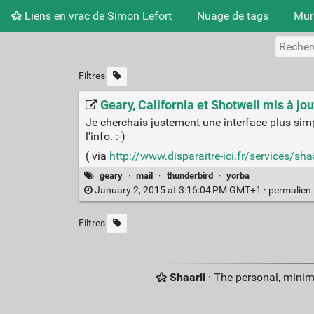
Liens en vrac de Simon Lefort
Nuage de tags
Mur
Filtres
Geary, California et Shotwell mis à jou
Je cherchais justement une interface plus simp
l'info. :-)
( via
http://www.disparaitre-ici.fr/services/s
geary
·
mail
·
thunderbird
·
yorba
January 2, 2015 at 3:16:04 PM GMT+1 ·
permalien
Filtres
Shaarli
· The personal, minim