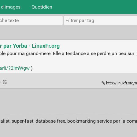
 d'images
Quotidien
r par Yorba - LinuxFr.org
le pour ma grand-mère. Elle a tendance à se perdre un peu sur T
haarli/?2lmWgw
)
·
http://linuxfr.org
alist, super-fast, database free, bookmarking service par la co