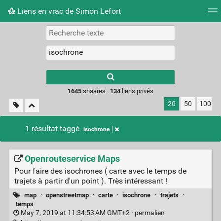
Liens en vrac de Simon Lefort
Nuage de tags
Mur d'images
Quotidien
Flux RS
Type 1 or more
characters for
results.
1645
shaares ·
134
liens privés
20
50
100
1 résultat taggé
isochrone
Openrouteservice Maps
Pour faire des isochrones ( carte avec le temps de
trajets à partir d'un point ). Très intéressant !
map
·
openstreetmap
·
carte
·
isochrone
·
trajets
·
temps
May 7, 2019 at 11:34:53 AM GMT+2 ·
permalien