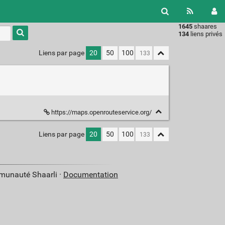
1645
shaares
Type 1 or
134
liens privés
more
characters
Liens par page
20
50
100
for
results.
https://maps.openrouteservice.org/
Liens par page
20
50
100
mmunauté Shaarli ·
Documentation