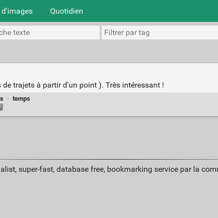
 d'images
Quotidien
e trajets à partir d'un point ). Très intéressant !
ts
·
temps
alist, super-fast, database free, bookmarking service par la co