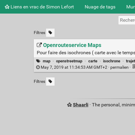
Liens en vrac de Simon Lefort
Nuage de tags
Mur
Filtres
Openrouteservice Maps
Pour faire des isochrones ( carte avec le temps d
map
·
openstreetmap
·
carte
·
isochrone
·
traje
May 7, 2019 at 11:34:53 AM GMT+2 ·
permalien
·
Filtres
Shaarli
· The personal, minim