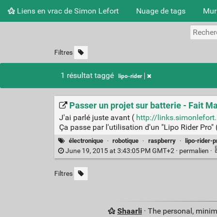
Liens en vrac de Simon Lefort
Nuage de tags
Mur
Filtres
1 résultat taggé
lipo-rider
Passer un projet sur batterie - Fait 
J'ai parlé juste avant (
http://links.simonlefor
Ça passe par l'utilisation d'un "Lipo Rider Pro" 
électronique
·
robotique
·
raspberry
·
lipo-rider-p
June 19, 2015 at 3:43:05 PM GMT+2 ·
permalien
·
Filtres
Shaarli
· The personal, minim