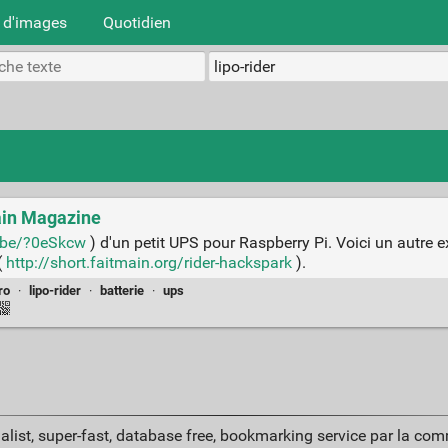
 d'images
Quotidien
Main Magazine
t.be/?0eSkcw
) d'un petit UPS pour Raspberry Pi. Voici un autre ex
(
http://short.faitmain.org/rider-hackspark
).
ro
·
lipo-rider
·
batterie
·
ups
alist, super-fast, database free, bookmarking service par la co