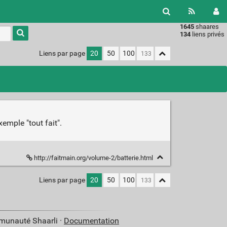
1645
shaares
Type 1 or
134
liens privés
more
characters
Liens par page
20
50
100
for
results.
emple "tout fait".
http://faitmain.org/volume-2/batterie.html
Liens par page
20
50
100
mmunauté Shaarli ·
Documentation