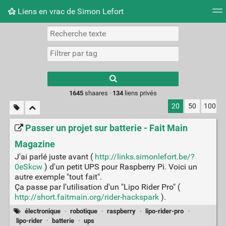
Liens en vrac de Simon Lefort
Nuage de tags
Mur d'images
Quotidien
Flux RS
Type 1 or more
characters for
results.
1645
shaares ·
134
liens privés
20
50
100
Passer un projet sur batterie - Fait Main
Magazine
J'ai parlé juste avant (
http://links.simonlefort.be/?
0eSkcw
) d'un petit UPS pour Raspberry Pi. Voici un
autre exemple "tout fait".
Ça passe par l'utilisation d'un "Lipo Rider Pro" (
http://short.faitmain.org/rider-hackspark
).
électronique
·
robotique
·
raspberry
·
lipo-rider-pro
·
lipo-rider
·
batterie
·
ups