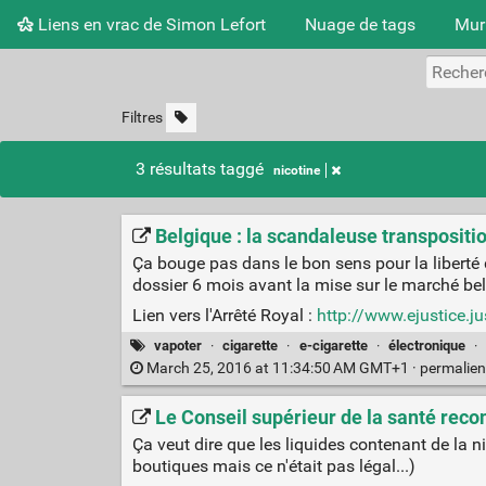
Liens en vrac de Simon Lefort
Nuage de tags
Mur
Filtres
3 résultats taggé
nicotine
Belgique : la scandaleuse transpositio
Ça bouge pas dans le bon sens pour la liberté d
dossier 6 mois avant la mise sur le marché belge
Lien vers l'Arrêté Royal :
http://www.ejustice.
vapoter
·
cigarette
·
e-cigarette
·
électronique
·
March 25, 2016 at 11:34:50 AM GMT+1 ·
permalie
Le Conseil supérieur de la santé recon
Ça veut dire que les liquides contenant de la n
boutiques mais ce n'était pas légal...)