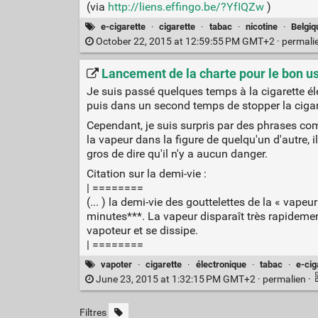
(via
http://liens.effingo.be/?YfIQZw
)
e-cigarette
·
cigarette
·
tabac
·
nicotine
·
Belgiq
October 22, 2015 at 12:59:55 PM GMT+2 ·
permali
Lancement de la charte pour le bon usa
Je suis passé quelques temps à la cigarette é
puis dans un second temps de stopper la cigar
Cependant, je suis surpris par des phrases co
la vapeur dans la figure de quelqu'un d'autre, i
gros de dire qu'il n'y a aucun danger.
Citation sur la demi-vie :
| ========
(... ) la demi-vie des gouttelettes de la « vape
minutes***. La vapeur disparaît très rapidement
vapoteur et se dissipe.
| ========
vapoter
·
cigarette
·
électronique
·
tabac
·
e-cig
June 23, 2015 at 1:32:15 PM GMT+2 ·
permalien
·
Filtres