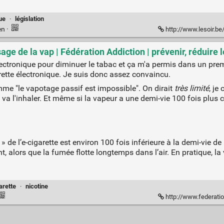
ue
·
législation
en
·
http://www.lesoir.be/1023447/article/ac
ge de la vap | Fédération Addiction | prévenir, réduire l
lectronique pour diminuer le tabac et ça m'a permis dans un pr
ette électronique. Je suis donc assez convaincu.
mme "le vapotage passif est impossible". On dirait
très limité
, je
l va l'inhaler. Et même si la vapeur a une demi-vie 100 fois plus 
ur » de l’e-cigarette est environ 100 fois inférieure à la demi-vie
, alors que la fumée flotte longtemps dans l’air. En pratique, l
arette
·
nicotine
http://www.federationad