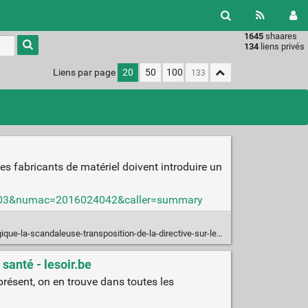
1645
shaares
Type 1 or
134
liens privés
more
characters
Liens par page
20
50
100
for
results.
les fabricants de matériel doivent introduire un
6-03-03&numac=2016024042&caller=summary
la-scandaleuse-transposition-de-la-directive-sur-les-produits-du-tabac/
santé - lesoir.be
présent, on en trouve dans toutes les