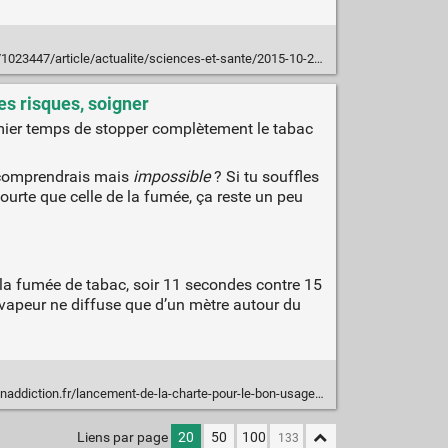
tualite/sciences-et-sante/2015-10-22/conseil-superieur-sante-reconnait-cigarette-electronique-comme-utile
es risques, soigner
emier temps de stopper complètement le tabac
 comprendrais mais
impossible
? Si tu souffles
courte que celle de la fumée, ça reste un peu
 de la fumée de tabac, soir 11 secondes contre 15
a vapeur ne diffuse que d’un mètre autour du
diction.fr/lancement-de-la-charte-pour-le-bon-usage-de-la-vap/
Liens par page
20
50
100