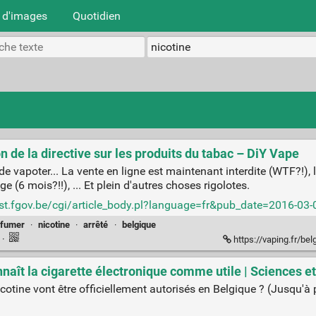
 d'images
Quotidien
n de la directive sur les produits du tabac – DiY Vape
e vapoter... La vente en ligne est maintenant interdite (WTF?!), 
 (6 mois?!!), ... Et plein d'autres choses rigolotes.
just.fgov.be/cgi/article_body.pl?language=fr&pub_date=201
fumer
·
nicotine
·
arrêté
·
belgique
n
·
https://vaping.fr/belgique-
naît la cigarette électronique comme utile | Sciences et 
icotine vont être officiellement autorisés en Belgique ? (Jusqu'à 