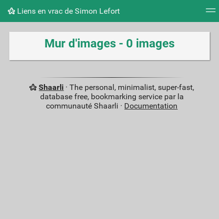
Liens en vrac de Simon Lefort
Nuage de tags
Mur d'images
Quotidien
Flux RS
Mur d'images - 0 images
Shaarli
· The personal, minimalist, super-fast,
database free, bookmarking service par la
communauté Shaarli ·
Documentation