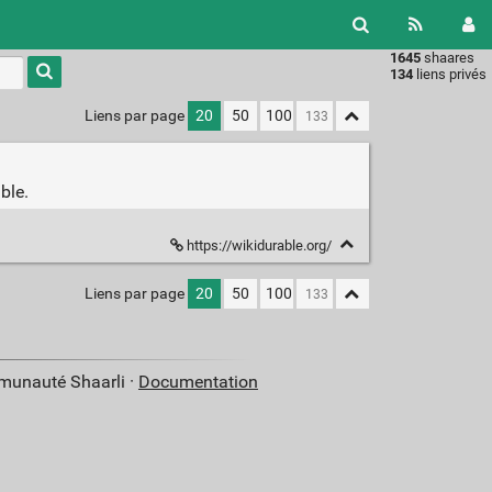
1645
shaares
Type 1 or
134
liens privés
more
characters
Liens par page
20
50
100
for
results.
ble.
https://wikidurable.org/
Liens par page
20
50
100
mmunauté Shaarli ·
Documentation