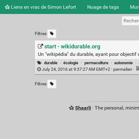
Liens en vrac de Simon Lefort
Nuage de tags
Mur
Filtres
start - wikidurable.org
Un "wikipédia" du durable, ayant pour objectif d
durable
·
écologie
·
permaculture
·
autonomie
·
July 24, 2016 at 9:37:27 AM GMT+2 ·
permalien
·
Filtres
Shaarli
· The personal, minim