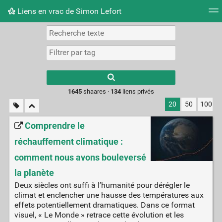
Liens en vrac de Simon Lefort
Nuage de tags
Mur d'images
Quotidien
Flux RS
Type 1 or more
characters for
results.
1645
shaares ·
134
liens privés
20
50
100
Comprendre le
réchauffement climatique :
comment nous avons bouleversé
la planète
Deux siècles ont suffi à l’humanité pour dérégler le
climat et enclencher une hausse des températures aux
effets potentiellement dramatiques. Dans ce format
visuel, « Le Monde » retrace cette évolution et les