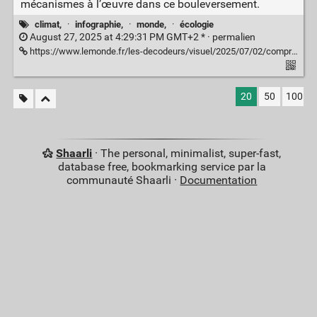
mécanismes à l’œuvre dans ce bouleversement.
climat,
·
infographie,
·
monde,
·
écologie
August 27, 2025 at 4:29:31 PM GMT+2 * ·
permalien
https://www.lemonde.fr/les-decodeurs/visuel/2025/07/02/comprendre-le-rechauffement-climatique-comment-nous-avons-bouleverse-la-planete_6176490_4355771.html
20
50
100
Shaarli
· The personal, minimalist, super-fast,
database free, bookmarking service par la
communauté Shaarli ·
Documentation