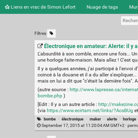
Liens en vrac de Simon Lefort
Nuage de tags
Mur
Filtres
Électronique en amateur: Alerte: il y a
L'absurdité à son comble, encore une fois... Un
une horloge faite-maison. Mais allez ! C'est qu
Il y a quelques années, j'ai participé à l'envoi
coincé à la douane et il a du aller s'expliquer..
mais on lui a dit que "c'était la dernière fois". 
(autre source :
http://www.lapresse.ca/intern
bombe.php
)
[Edit : Il y a un autre article :
http://makezine.
(via
https://www.ecirtam.net/links/?AcsBUg
e
bombe
·
électronique
·
maker
·
alerte
·
horloge
September 17, 2015 at 11:20:04 AM GMT+2 ·
perm