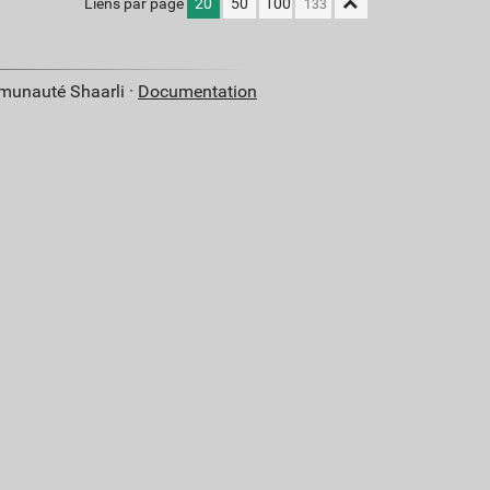
Liens par page
20
50
100
mmunauté Shaarli ·
Documentation