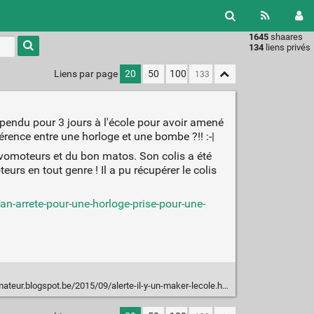
1645
shaares
Type 1 or
134
liens privés
more
characters
Liens par page
20
50
100
for
results.
uspendu pour 3 jours à l'école pour avoir amené
érence entre une horloge et une bombe ?!! :-|
servomoteurs et du bon matos. Son colis a été
eurs en tout genre ! Il a pu récupérer le colis
-arrete-pour-une-horloge-prise-pour-une-
ateur.blogspot.be/2015/09/alerte-il-y-un-maker-lecole.html