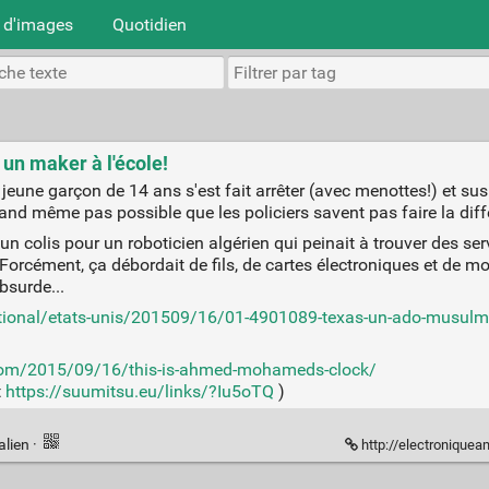
 d'images
Quotidien
 un maker à l'école!
 jeune garçon de 14 ans s'est fait arrêter (avec menottes!) et s
and même pas possible que les policiers savent pas faire la diff
 d'un colis pour un roboticien algérien qui peinait à trouver des 
. Forcément, ça débordait de fils, de cartes électroniques et de mot
Absurde...
ational/etats-unis/201509/16/01-4901089-texas-un-ado-musulman
com/2015/09/16/this-is-ahmed-mohameds-clock/
t
https://suumitsu.eu/links/?Iu5oTQ
)
alien
·
http://electroniqueam