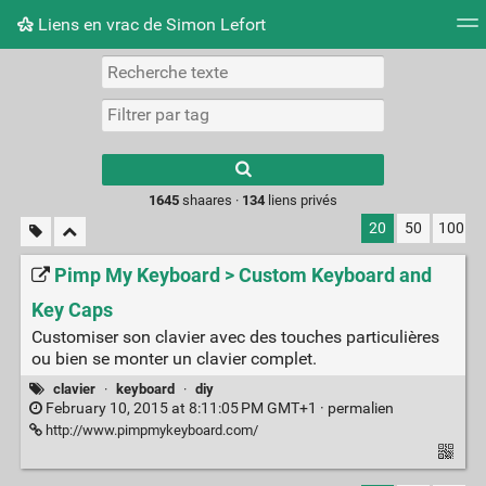
Liens en vrac de Simon Lefort
Nuage de tags
Mur d'images
Quotidien
Flux RS
Type 1 or more
characters for
results.
1645
shaares ·
134
liens privés
20
50
100
Pimp My Keyboard > Custom Keyboard and
Key Caps
Customiser son clavier avec des touches particulières
ou bien se monter un clavier complet.
clavier
·
keyboard
·
diy
February 10, 2015 at 8:11:05 PM GMT+1 ·
permalien
http://www.pimpmykeyboard.com/