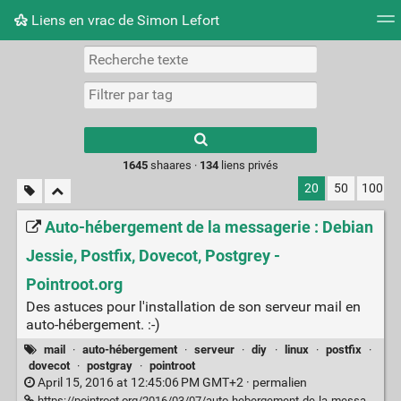
Liens en vrac de Simon Lefort
Nuage de tags
Mur d'images
Quotidien
Flux RS
Type 1 or more
characters for
results.
1645
shaares ·
134
liens privés
20
50
100
Auto-hébergement de la messagerie : Debian
Jessie, Postfix, Dovecot, Postgrey -
Pointroot.org
Des astuces pour l'installation de son serveur mail en
auto-hébergement. :-)
mail
·
auto-hébergement
·
serveur
·
diy
·
linux
·
postfix
·
dovecot
·
postgray
·
pointroot
April 15, 2016 at 12:45:06 PM GMT+2 ·
permalien
https://pointroot.org/2016/03/07/auto-hebergement-de-la-messagerie-debian-jessie-postfix-dovecot-postgrey/