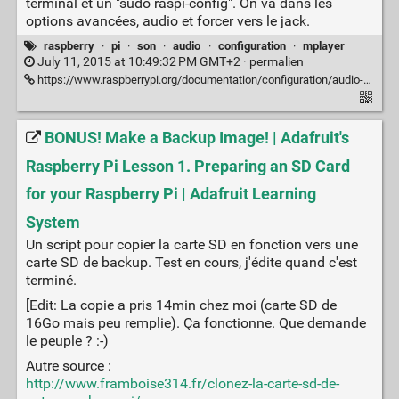
terminal et un "sudo raspi-config". On va dans les
options avancées, audio et forcer vers le jack.
raspberry
·
pi
·
son
·
audio
·
configuration
·
mplayer
July 11, 2015 at 10:49:32 PM GMT+2 ·
permalien
https://www.raspberrypi.org/documentation/configuration/audio-config.md
BONUS! Make a Backup Image! | Adafruit's
Raspberry Pi Lesson 1. Preparing an SD Card
for your Raspberry Pi | Adafruit Learning
System
Un script pour copier la carte SD en fonction vers une
carte SD de backup. Test en cours, j'édite quand c'est
terminé.
[Edit: La copie a pris 14min chez moi (carte SD de
16Go mais peu remplie). Ça fonctionne. Que demande
le peuple ? :-)
Autre source :
http://www.framboise314.fr/clonez-la-carte-sd-de-