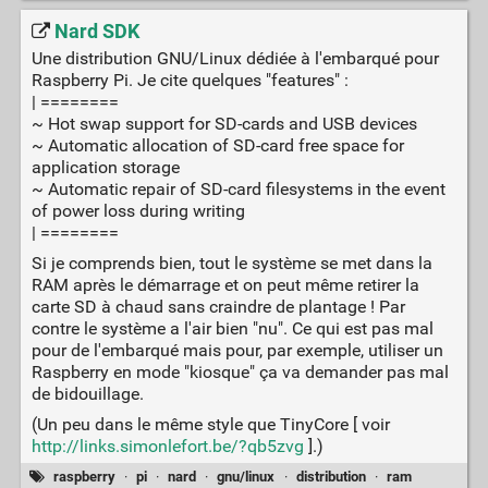
Nard SDK
Une distribution GNU/Linux dédiée à l'embarqué pour
Raspberry Pi. Je cite quelques "features" :
| ========
~ Hot swap support for SD-cards and USB devices
~ Automatic allocation of SD-card free space for
application storage
~ Automatic repair of SD-card filesystems in the event
of power loss during writing
| ========
Si je comprends bien, tout le système se met dans la
RAM après le démarrage et on peut même retirer la
carte SD à chaud sans craindre de plantage ! Par
contre le système a l'air bien "nu". Ce qui est pas mal
pour de l'embarqué mais pour, par exemple, utiliser un
Raspberry en mode "kiosque" ça va demander pas mal
de bidouillage.
(Un peu dans le même style que TinyCore [ voir
http://links.simonlefort.be/?qb5zvg
].)
raspberry
·
pi
·
nard
·
gnu/linux
·
distribution
·
ram