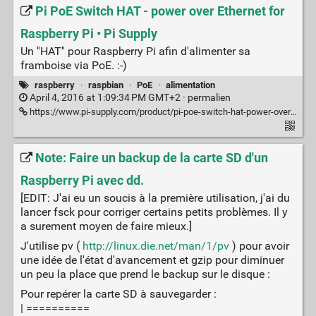
Pi PoE Switch HAT - power over Ethernet for
Raspberry Pi • Pi Supply
Un ''HAT'' pour Raspberry Pi afin d'alimenter sa
framboise via PoE. :-)
raspberry
·
raspbian
·
PoE
·
alimentation
April 4, 2016 at 1:09:34 PM GMT+2 ·
permalien
https://www.pi-supply.com/product/pi-poe-switch-hat-power-over-ethernet-for-raspberry-pi/?v=d3dcf429c679
Note: Faire un backup de la carte SD d'un
Raspberry Pi avec dd.
[EDIT: J'ai eu un soucis à la première utilisation, j'ai du
lancer fsck pour corriger certains petits problèmes. Il y
a surement moyen de faire mieux.]
J'utilise pv (
http://linux.die.net/man/1/pv
) pour avoir
une idée de l'état d'avancement et gzip pour diminuer
un peu la place que prend le backup sur le disque :
Pour repérer la carte SD à sauvegarder :
| ==========