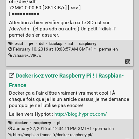
of=/dev/sdh
73MiO 0:00:50 [ 851KiB/s] [ <=> ]
| ==========
Attention à bien vérifier que la carte SD est sur
/dev/sdh ! (et pas sdb ou autre!) Un petit "fdisk -l"
permet de s'en assurer.
zcat
·
pv
·
dd
·
backup
·
sd
·
raspberry
February 10, 2016 at 10:08:57 AM GMT+1 * ·
permalien
/shaare/JVlRJw
Dockerisez votre Raspberry Pi ! | Raspbian-
France
Docker ça a l'air d'être vraiment vraiment cool ! À
chaque fois que je lis un article dessus, je me demande
pourquoi je ne l'utilise pas encore!
Le lien vers Hypriot :
http://blog.hypriot.com/
docker
·
raspberry
·
pi
January 22, 2016 at 12:34:11 PM GMT+1 ·
permalien
http://raspbian-france.fr/docker-raspberry-pi/