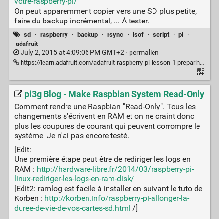
votre-raspberry-pi/
On peut apparemment copier vers une SD plus petite,
faire du backup incrémental, ... À tester.
sd
·
raspberry
·
backup
·
rsync
·
lsof
·
script
·
pi
·
adafruit
July 2, 2015 at 4:09:06 PM GMT+2 ·
permalien
https://learn.adafruit.com/adafruit-raspberry-pi-lesson-1-preparing-and-sd-card-for-your-raspberry-pi/make-a-backup-image
pi3g Blog - Make Raspbian System Read-Only
Comment rendre une Raspbian "Read-Only". Tous les
changements s'écrivent en RAM et on ne craint donc
plus les coupures de courant qui peuvent corrompre le
système. Je n'ai pas encore testé.
[Edit:
Une première étape peut être de rediriger les logs en
RAM :
http://hardware-libre.fr/2014/03/raspberry-pi-
linux-rediriger-les-logs-en-ram-disk/
[Edit2: ramlog est facile à installer en suivant le tuto de
Korben :
http://korben.info/raspberry-pi-allonger-la-
duree-de-vie-de-vos-cartes-sd.html
/]