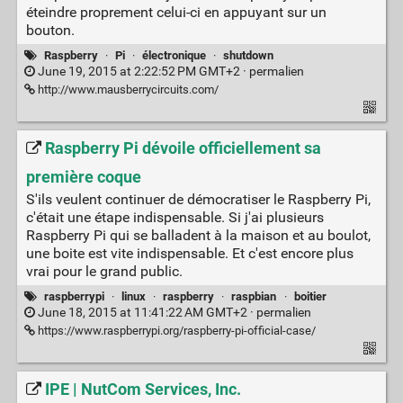
éteindre proprement celui-ci en appuyant sur un
bouton.
Raspberry
·
Pi
·
électronique
·
shutdown
June 19, 2015 at 2:22:52 PM GMT+2 ·
permalien
http://www.mausberrycircuits.com/
Raspberry Pi dévoile officiellement sa
première coque
S'ils veulent continuer de démocratiser le Raspberry Pi,
c'était une étape indispensable. Si j'ai plusieurs
Raspberry Pi qui se balladent à la maison et au boulot,
une boite est vite indispensable. Et c'est encore plus
vrai pour le grand public.
raspberrypi
·
linux
·
raspberry
·
raspbian
·
boitier
June 18, 2015 at 11:41:22 AM GMT+2 ·
permalien
https://www.raspberrypi.org/raspberry-pi-official-case/
IPE | NutCom Services, Inc.