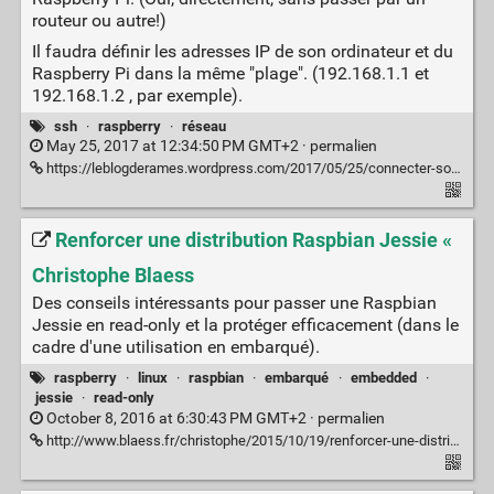
routeur ou autre!)
Il faudra définir les adresses IP de son ordinateur et du
Raspberry Pi dans la même "plage". (192.168.1.1 et
192.168.1.2 , par exemple).
ssh
·
raspberry
·
réseau
May 25, 2017 at 12:34:50 PM GMT+2 ·
permalien
https://leblogderames.wordpress.com/2017/05/25/connecter-son-raspberry-pi-a-son-ordinateur-sans-internet/
Renforcer une distribution Raspbian Jessie «
Christophe Blaess
Des conseils intéressants pour passer une Raspbian
Jessie en read-only et la protéger efficacement (dans le
cadre d'une utilisation en embarqué).
raspberry
·
linux
·
raspbian
·
embarqué
·
embedded
·
jessie
·
read-only
October 8, 2016 at 6:30:43 PM GMT+2 ·
permalien
http://www.blaess.fr/christophe/2015/10/19/renforcer-une-distribution-raspbian-jessie/