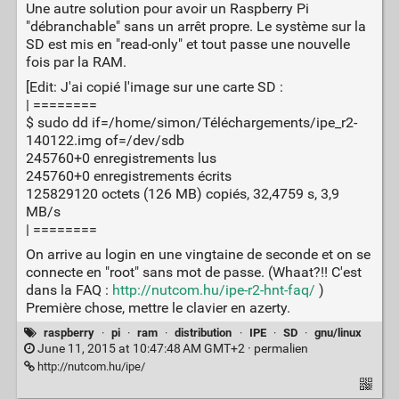
Une autre solution pour avoir un Raspberry Pi
"débranchable" sans un arrêt propre. Le système sur la
SD est mis en "read-only" et tout passe une nouvelle
fois par la RAM.
[Edit: J'ai copié l'image sur une carte SD :
| ========
$ sudo dd if=/home/simon/Téléchargements/ipe_r2-
140122.img of=/dev/sdb
245760+0 enregistrements lus
245760+0 enregistrements écrits
125829120 octets (126 MB) copiés, 32,4759 s, 3,9
MB/s
| ========
On arrive au login en une vingtaine de seconde et on se
connecte en "root" sans mot de passe. (Whaat?!! C'est
dans la FAQ :
http://nutcom.hu/ipe-r2-hnt-faq/
)
Première chose, mettre le clavier en azerty.
raspberry
·
pi
·
ram
·
distribution
·
IPE
·
SD
·
gnu/linux
June 11, 2015 at 10:47:48 AM GMT+2 ·
permalien
http://nutcom.hu/ipe/