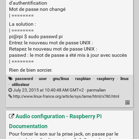
d'authentification
Mot de passe non changé
| ========
La solution :
| ========
pi@rpi $ sudo passwd pi
Entrez le nouveau mot de passe UNIX :
Retapez le nouveau mot de passe UNIX :
passwd : le mot de passe a été mis à jour avec succès
| ========
Rien de bien sorcier.
password
·
user
·
gnu/linux
·
raspbian
·
raspberry
·
linux
·
utilisateur
July 23, 2015 at 10:40:48 AM GMT+2 ·
permalien
http://www.linux-france.org/article/sys/lame/html/x780.html
Audio configuration - Raspberry Pi
Documentation
Pour forcer le son sur la prise jack, on passe par le