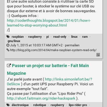
Et une autre solution consiste à n'utiliser la carte SD
que pour booter, à stocker le système sur clé USB ou
disque dur externe et à avoir de bonnes sauvegardes.
:-) Quelques infos :
http://coderthoughts.blogspot.be/2014/01/how-i-
learned-to-stop-worrying-about.html
/]
raspbian
·
raspberry
·
pi
·
read-only
·
linux
·
ram
·
gnu/linux
July 1, 2015 at 10:03:17 AM GMT+2 ·
permalien
http://blog.pi3g.com/2014/04/make-raspbian-system-read-only/
Passer un projet sur batterie - Fait Main
Magazine
J'ai parlé juste avant (
http://links.simonlefort.be/?
0eSkcw
) d'un petit UPS pour Raspberry Pi. Voici un
autre exemple "tout fait".
Ça passe par l'utilisation d'un "Lipo Rider Pro" (
http://short.faitmain.org/rider-hackspark
).
électronique
·
robotique
·
raspberry
·
lipo-rider-pro
·