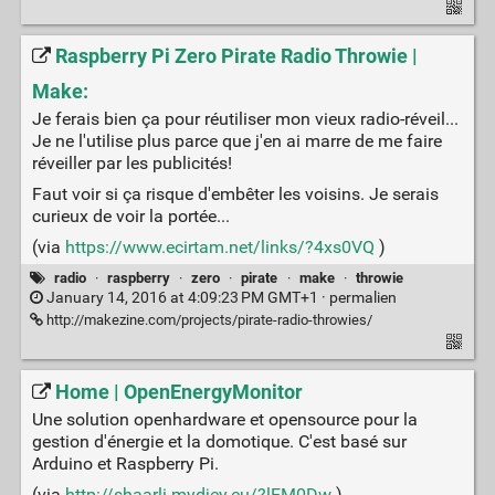
Raspberry Pi Zero Pirate Radio Throwie |
Make:
Je ferais bien ça pour réutiliser mon vieux radio-réveil...
Je ne l'utilise plus parce que j'en ai marre de me faire
réveiller par les publicités!
Faut voir si ça risque d'embêter les voisins. Je serais
curieux de voir la portée...
(via
https://www.ecirtam.net/links/?4xs0VQ
)
radio
·
raspberry
·
zero
·
pirate
·
make
·
throwie
January 14, 2016 at 4:09:23 PM GMT+1 ·
permalien
http://makezine.com/projects/pirate-radio-throwies/
Home | OpenEnergyMonitor
Une solution openhardware et opensource pour la
gestion d'énergie et la domotique. C'est basé sur
Arduino et Raspberry Pi.
(via
http://shaarli.mydjey.eu/?lEM0Dw
)