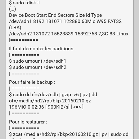
$ sudo fdisk -l
(...)
Device Boot Start End Sectors Size Id Type
/dev/sdh1 8192 131071 122880 60M c W95 FAT32
(LBA)
/dev/sdh2 131072 15523839 15392768 7,3G 83 Linux
|==========
Il faut démonter les partitions :
| ==========
$ sudo umount /dev/sdh1
$ sudo umount /dev/sdh2
| ==========
Pour faire le backup :
| ==========
$ sudo dd if=/dev/sdh | gzip -v6 | pv | dd
of=/media/hd2/rpi/bkp-20160210.gz
196MiO 0:02:36 [ 900KiB/s] [ <=> ]
| ==========
Pour le restaurer :
| ==========
$ zcat /media/hd2/rpi/bkp-20160210.gz | pv | sudo dd