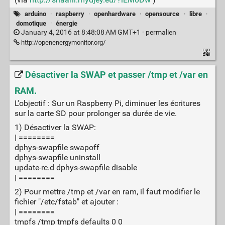
arduino
·
raspberry
·
openhardware
·
opensource
·
libre
·
domotique
·
énergie
January 4, 2016 at 8:48:08 AM GMT+1 ·
permalien
http://openenergymonitor.org/
Désactiver la SWAP et passer /tmp et /var en
RAM.
L'objectif : Sur un Raspberry Pi, diminuer les écritures
sur la carte SD pour prolonger sa durée de vie.
1) Désactiver la SWAP:
| ========
dphys-swapfile swapoff
dphys-swapfile uninstall
update-rc.d dphys-swapfile disable
| ========
2) Pour mettre /tmp et /var en ram, il faut modifier le
fichier "/etc/fstab" et ajouter :
| ========
tmpfs /tmp tmpfs defaults 0 0