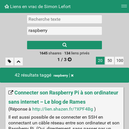
Liens en vrac de Simon Lefort
Nuage de tags
Mur d'images
Quotidien
Flux RS
Type 1 or more
characters for
results.
1645
shaares ·
134
liens privés
1 / 3
20
50
100
42 résultats taggé
raspberry
Connecter son Raspberry Pi à son ordinateur
sans internet – Le blog de Rames
(Réponse à
http://lien.shazen.fr/?XPF4Bg
)
Il est aussi possible de se connecter en SSH en
connectant un câble réseau entre son ordinateur et son
Raspberry Pi. (Oui, directement, sans passer par un